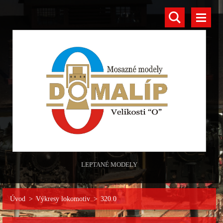
LEPTANÉ MODELY
Úvod
>
Výkresy lokomotiv
>
320.0