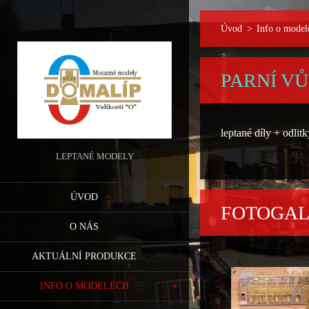
Úvod
>
Info o model
PARNÍ V
leptané díly + odli
LEPTANÉ MODELY
ÚVOD
FOTOGAL
O NÁS
AKTUÁLNÍ PRODUKCE
INFO O MODELECH