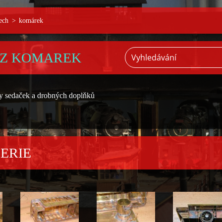
ech
>
komárek
ŮZ KOMAREK
tky sedaček a drobných doplňků
ERIE