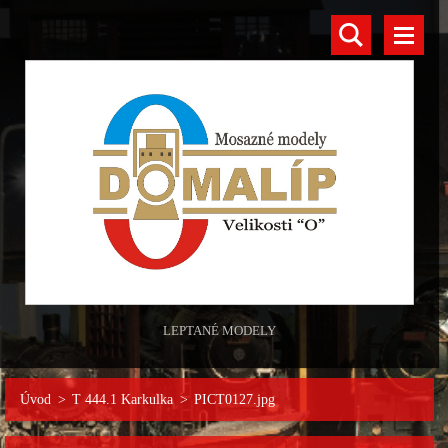
LEPTANÉ MODELY
Úvod
>
T 444.1 Karkulka
>
PICT0127.jpg