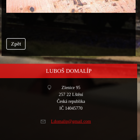
Zpět
LUBOŠ DOMALÍP
Zlenice 95
257 22 Lštění
Česká republika
IČ 14045770
Ldomalip
@gmail.c
om