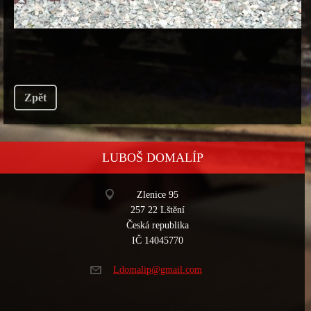
Zpět
LUBOŠ DOMALÍP
Zlenice 95
257 22 Lštění
Česká republika
IČ 14045770
Ldomalip
@gmail.c
om