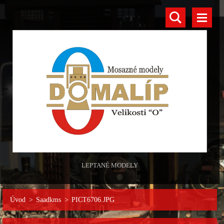
LEPTANÉ MODELY
Úvod
>
Saadkms
>
PICT6706.JPG