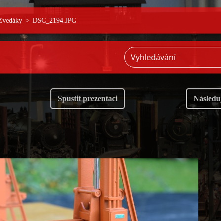
 Zvedáky
>
DSC_2194.JPG
Spustit prezentaci
Následuj