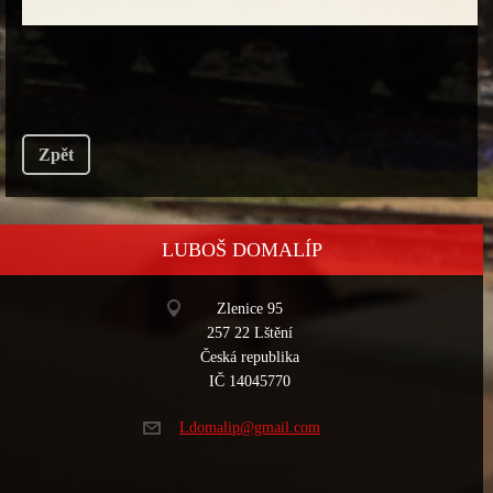
Zpět
LUBOŠ DOMALÍP
Zlenice 95
257 22 Lštění
Česká republika
IČ 14045770
Ldomalip
@gmail.c
om