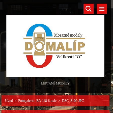
LEPTANÉ MODELY
Úvod
>
Fotogalerie: BR 118 6 axle
>
DSC_8100.JPG