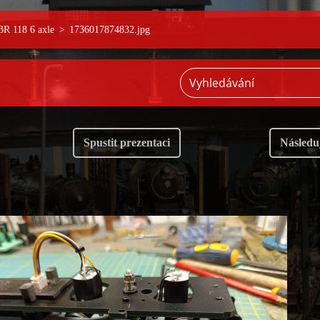
BR 118 6 axle
>
1736017874832.jpg
Spustit prezentaci
Následuj