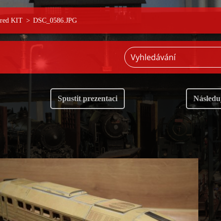
ered KIT
>
DSC_0586.JPG
Spustit prezentaci
Následuj